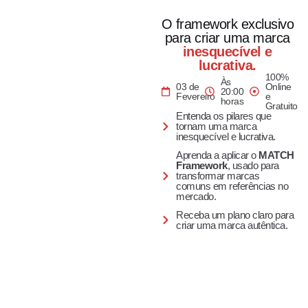
O framework exclusivo
para criar uma marca
inesquecível e
lucrativa.
100%
Às
03 de
Online
20:00
Fevereiro
e
horas
Gratuito
Entenda os pilares que
tornam uma marca
inesquecível e lucrativa.
Aprenda a aplicar o
MATCH
Framework
, usado para
transformar marcas
comuns em referências no
mercado.
Receba um plano claro para
criar uma marca autêntica.